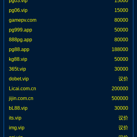
pg03.vip
15000
pg06.vip
15000
gamepv.com
80000
pg999.app
50000
888pg.app
80000
pg88.app
188000
kg88.vip
50000
365t.vip
30000
dobet.vip
议价
Licai.com.cn
200000
jijin.com.cn
500000
bL88.vip
30000
its.vip
议价
img.vip
议价