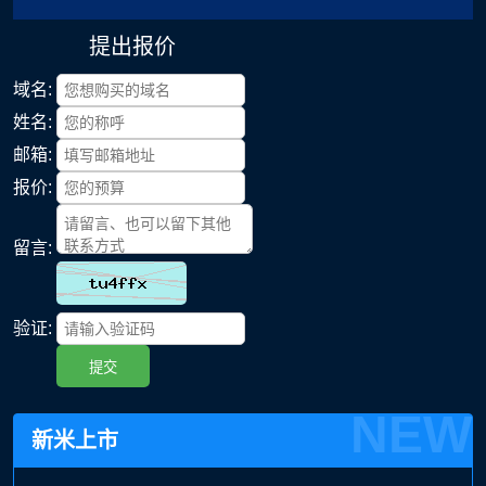
提出报价
域名:
姓名:
邮箱:
报价:
留言:
验证:
提交
NEW
新米上市